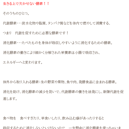
生きる上で欠かせない酵素！！
そのうちのひとつ。
代謝酵素・・・炭水化物や脂質、タンパク質などを体内で燃やして消費する、
つまり 代謝を促すために必要な酵素です！
消化酵素・・・たべたものを身体が吸収しやすいように消化するための酵素。
消化酵素の働きにより細かく分解された栄養素は小腸で吸収され、
エネルギーへと変わります。
体外から取り入れる酵素：生の野菜や果物、魚や肉、発酵食品に含まれる酵素。
消化を助け、消化酵素の減少を防いで、代謝酵素の働きを活発にし、新陳代謝を促
進します。
食べ物を 食べすぎたり、早食いしたり、飲み込む癖があったりすると
吸収するために消化しないといけないので 一生懸命に消化酵素を使っちゃいま