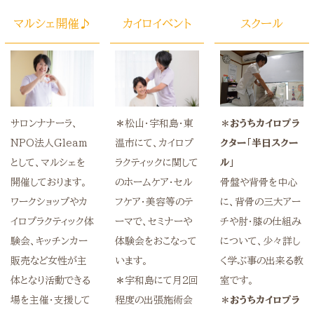
マルシェ開催♪
カイロイベント
スクール
＊おうちカイロプラ
＊松山・宇和島・東
サロンナナーラ、
クター「半日スクー
温市にて、カイロプ
NPO法人Gleam
ル」
ラクティックに関して
として、マルシェを
骨盤や背骨を中心
のホームケア・セル
開催しております。
に、背骨の三大アー
フケア・美容等のテ
ワークショップやカ
チや肘・膝の仕組み
ーマで、セミナーや
イロプラクティック体
について、少々詳し
体験会をおこなって
験会、キッチンカー
く学ぶ事の出来る教
います。
販売など女性が主
室です。
＊宇和島にて月2回
体となり活動できる
＊おうちカイロプラ
程度の出張施術会
場を主催・支援して