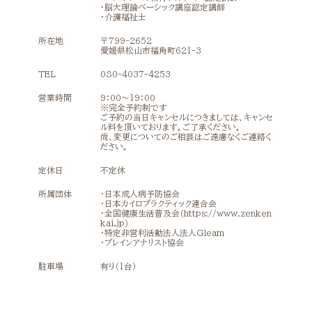
・脳大理論ベーシック講座認定講師
・介護福祉士
所在地
〒799-2652
愛媛県松山市福角町621-3
TEL
080-4037-4253
営業時間
9：00～19：00
※完全予約制です
ご予約の当日キャンセルにつきましては、キャンセ
ル料を頂いております。ご了承ください。
尚、変更についてのご相談はご遠慮なくご連絡く
ださい。
定休日
不定休
所属団体
・日本成人病予防協会
・日本カイロプラクティック連合会
・全国健康生活普及会（https://www.zenken
kai.jp）
・特定非営利活動法人法人Gleam
・ブレインアナリスト協会
駐車場
有り（1台）