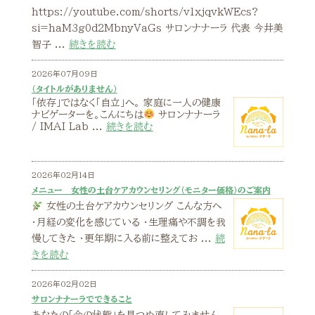
https://youtube.com/shorts/v1xjqvkWEcs?
si=haM3g0d2MbnyVaGs サロンナナーラ 代表 今井美
智子 ...
続きを読む
2026年07月09日
（タイトルがありません）
​「依存」ではなく「自立」へ。 家庭に一人の健康
ナビゲーターを。 ​こんにちは
サロンナナーラ
/ IMAI Lab ...
続きを読む
2026年02月14日
メニュー 女性の土台ケアカウンセリング（モニター価格）のご案内
女性の土台ケアカウンセリング こんな方へ
・月経の変化を感じている ・生理痛や不調を我
慢してきた ・更年期に入る前に整えてお ...
続
きを読む
2026年02月02日
サロンナナーラでできること