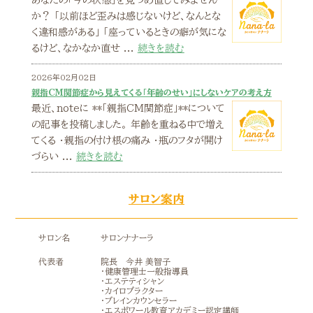
あなたの「今の状態」を見つめ直してみません
か？ 「以前ほど歪みは感じないけど、なんとな
く違和感がある」 「座っているときの癖が気にな
るけど、なかなか直せ ...
続きを読む
2026年02月02日
親指CM関節症から見えてくる「年齢のせい」にしないケアの考え方
最近、noteに **「親指CM関節症」**について
の記事を投稿しました。 年齢を重ねる中で増え
てくる ・親指の付け根の痛み ・瓶のフタが開け
づらい ...
続きを読む
サロン案内
サロン名
サロンナナーラ
代表者
院長 今井 美智子
・健康管理士一般指導員
・エステティシャン
・カイロプラクター
・ブレインカウンセラー
・エスポワール教育アカデミー認定講師