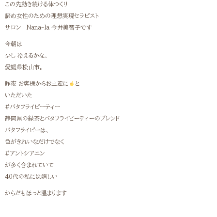
この先動き続ける体つくり
諦め女性のための理想実現セラピスト
サロン Nana-la 今井美智子です
今朝は
少し 冷えるかな。
愛媛県松山市。
昨夜 お客様からお土産に
と
いただいた
#バタフライピーティー
静岡県の緑茶とバタフライピーティーのブレンド
バタフライピーは、
色がきれいなだけでなく
#アントシアニン
が多く含まれていて
40代の私には嬉しい
からだもほっと温まります