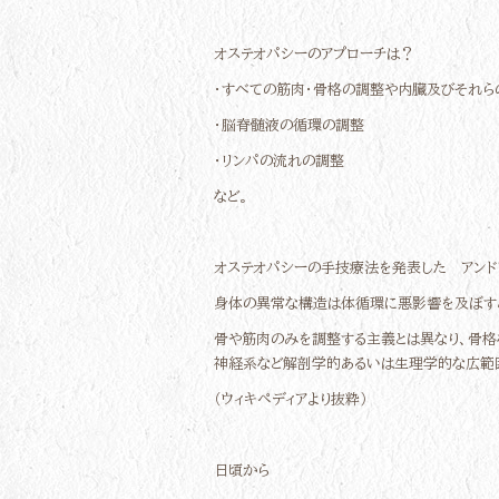
オステオパシーのアプローチは？
・すべての筋肉・骨格の調整や内臓及びそれら
・脳脊髄液の循環の調整
・リンパの流れの調整
など。
オステオパシーの手技療法を発表した アンドリ
身体の異常な構造は体循環に悪影響を及ぼす
骨や筋肉のみを調整する主義とは異なり、骨格
神経系など解剖学的あるいは生理学的な広範
（ウィキペディアより抜粋）
日頃から