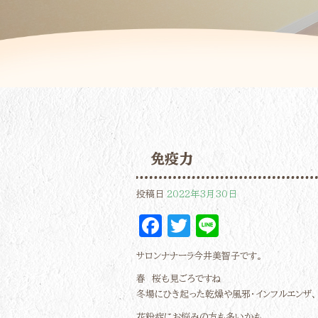
免疫力
投稿日
2022年3月30日
Facebook
Twitter
Line
サロンナナーラ今井美智子です。
春 桜も見ごろですね
冬場にひき起った乾燥や風邪・インフルエンザ、コ
花粉症にお悩みの方も多いかも。